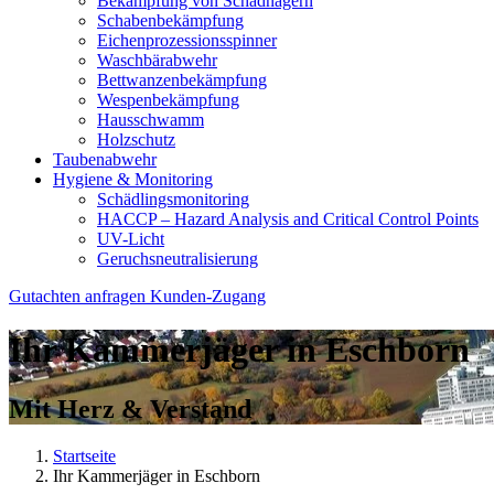
Bekämpfung von Schadnagern
Schabenbekämpfung
Eichenprozessionsspinner
Waschbärabwehr
Bettwanzenbekämpfung
Wespenbekämpfung
Hausschwamm
Holzschutz
Taubenabwehr
Hygiene & Monitoring
Schädlingsmonitoring
HACCP – Hazard Analysis and Critical Control Points
UV-Licht
Geruchsneutralisierung
Gutachten anfragen
Kunden-Zugang
Ihr Kammerjäger in Eschborn
Mit Herz & Verstand
Startseite
Ihr Kammerjäger in Eschborn