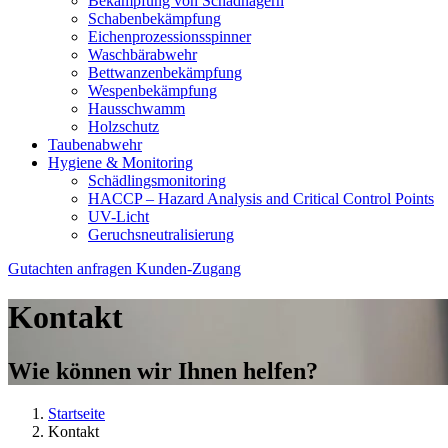
Bekämpfung von Schadnagern
Schabenbekämpfung
Eichenprozessionsspinner
Waschbärabwehr
Bettwanzenbekämpfung
Wespenbekämpfung
Hausschwamm
Holzschutz
Taubenabwehr
Hygiene & Monitoring
Schädlingsmonitoring
HACCP – Hazard Analysis and Critical Control Points
UV-Licht
Geruchsneutralisierung
Gutachten anfragen
Kunden-Zugang
Kontakt
Wie können wir Ihnen helfen?
Startseite
Kontakt