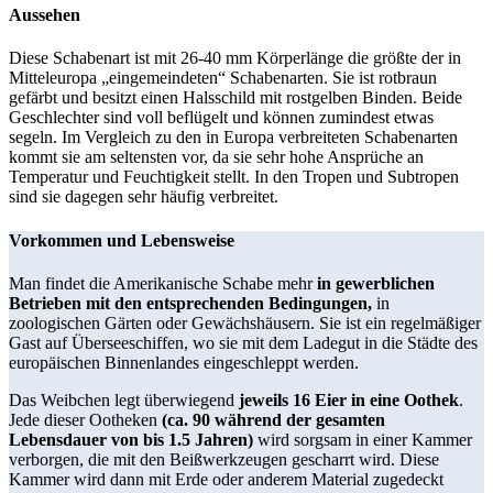
Aussehen
Diese Schabenart ist mit 26-40 mm Körperlänge die größte der in
Mitteleuropa „eingemeindeten“ Schabenarten. Sie ist rotbraun
gefärbt und besitzt einen Halsschild mit rostgelben Binden. Beide
Geschlechter sind voll beflügelt und können zumindest etwas
segeln. Im Vergleich zu den in Europa verbreiteten Schabenarten
kommt sie am seltensten vor, da sie sehr hohe Ansprüche an
Temperatur und Feuchtigkeit stellt. In den Tropen und Subtropen
sind sie dagegen sehr häufig verbreitet.
Vorkommen und Lebensweise
Man findet die Amerikanische Schabe mehr
in gewerblichen
Betrieben mit den entsprechenden Bedingungen,
in
zoologischen Gärten oder Gewächshäusern. Sie ist ein regelmäßiger
Gast auf Überseeschiffen, wo sie mit dem Ladegut in die Städte des
europäischen Binnenlandes eingeschleppt werden.
Das Weibchen legt überwiegend
jeweils 16 Eier in eine Oothek
.
Jede dieser Ootheken
(ca. 90 während der gesamten
Lebensdauer von bis 1.5 Jahren)
wird sorgsam in einer Kammer
verborgen, die mit den Beißwerkzeugen gescharrt wird. Diese
Kammer wird dann mit Erde oder anderem Material zugedeckt