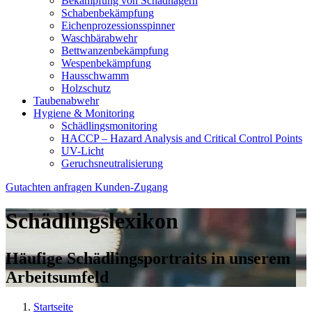
Bekämpfung von Schadnagern
Schabenbekämpfung
Eichenprozessionsspinner
Waschbärabwehr
Bettwanzenbekämpfung
Wespenbekämpfung
Hausschwamm
Holzschutz
Taubenabwehr
Hygiene & Monitoring
Schädlingsmonitoring
HACCP – Hazard Analysis and Critical Control Points
UV-Licht
Geruchsneutralisierung
Gutachten anfragen
Kunden-Zugang
Schädlingslexikon
Häufige Schädlingsportraits in unserem
Arbeitsumfeld
Startseite