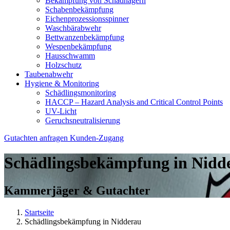
Bekämpfung von Schadnagern
Schabenbekämpfung
Eichenprozessionsspinner
Waschbärabwehr
Bettwanzenbekämpfung
Wespenbekämpfung
Hausschwamm
Holzschutz
Taubenabwehr
Hygiene & Monitoring
Schädlingsmonitoring
HACCP – Hazard Analysis and Critical Control Points
UV-Licht
Geruchsneutralisierung
Gutachten anfragen
Kunden-Zugang
Schädlingsbekämpfung in Nidd
Kammerjäger & Gutachter
Startseite
Schädlingsbekämpfung in Nidderau